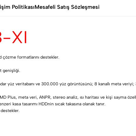
şim Politikası
Mesafeli Satış Sözleşmesi
-XI
d çözme formatlarını destekler.
.
 genişliği.
adar yüz veritabanı ve 300.000 yüz görüntüsünü; 8 kanallı meta veriyi; 
 Plus, meta veri, ANPR, stereo analiz, ısı haritası ve kişi sayma özell
zeri kasa tasarımı HDDnin sıcak takasına olanak tanır.
 destekler.