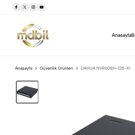
n!
Mdbil.com 'a Hoşgeldiniz
Anasayfa
B
Anasayfa
Güvenlik Ürünleri
DAHUA NVR608H-128-XI