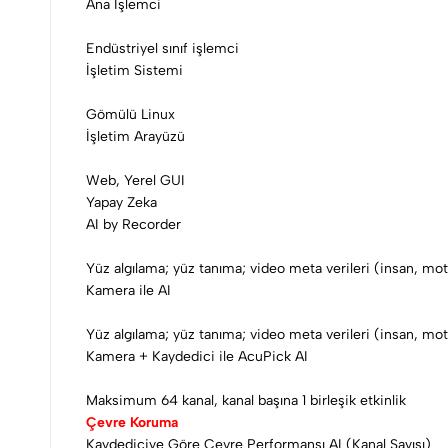
Ana İşlemci
Endüstriyel sınıf işlemci
İşletim Sistemi
Gömülü Linux
İşletim Arayüzü
Web, Yerel GUI
Yapay Zeka
AI by Recorder
Yüz algılama; yüz tanıma; video meta verileri (insan, mot
Kamera ile AI
Yüz algılama; yüz tanıma; video meta verileri (insan, mot
Kamera + Kaydedici ile AcuPick AI
Maksimum 64 kanal, kanal başına 1 birleşik etkinlik
Çevre Koruma
Kaydediciye Göre Çevre Performansı AI (Kanal Sayısı)