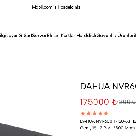
En Yeni Teknolojilerle Hayatınızı Kolaylaştırın!
ilgisayar & Sarf
Server
Ekran Kartları
Harddisk
Güvenlik Ürünleri
DAHUA NVR6
175000 ₺
200.
DAHUA NVR608H-128-XI, 128
Genişliği, 2 Port 2500 Mbps