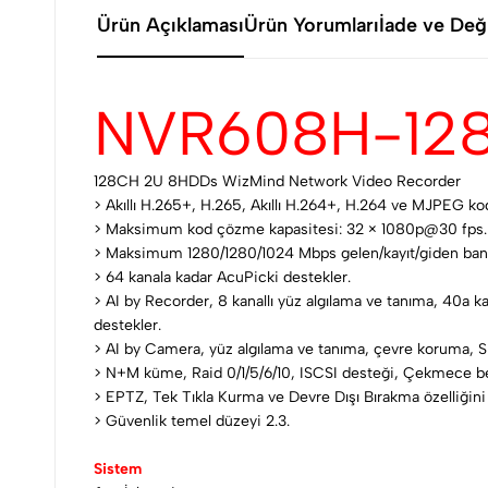
Ürün Açıklaması
Ürün Yorumları
İade ve Deği
NVR608H-128
128CH 2U 8HDDs WizMind Network Video Recorder
> Akıllı H.265+, H.265, Akıllı H.264+, H.264 ve MJPEG ko
> Maksimum kod çözme kapasitesi: 32 × 1080p@30 fps
> Maksimum 1280/1280/1024 Mbps gelen/kayıt/giden bant
> 64 kanala kadar AcuPicki destekler.
> AI by Recorder, 8 kanallı yüz algılama ve tanıma, 40a k
destekler.
> AI by Camera, yüz algılama ve tanıma, çevre koruma, SMD
> N+M küme, Raid 0/1/5/6/10, ISCSI desteği, Çekmece ben
> EPTZ, Tek Tıkla Kurma ve Devre Dışı Bırakma özelliğini
> Güvenlik temel düzeyi 2.3.
Sistem