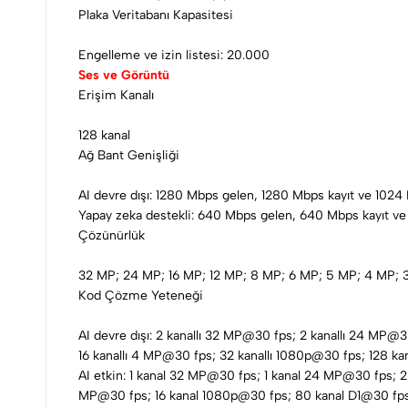
Plaka Veritabanı Kapasitesi
Engelleme ve izin listesi: 20.000
Ses ve Görüntü
Erişim Kanalı
128 kanal
Ağ Bant Genişliği
AI devre dışı: 1280 Mbps gelen, 1280 Mbps kayıt ve 102
Yapay zeka destekli: 640 Mbps gelen, 640 Mbps kayıt v
Çözünürlük
32 MP; 24 MP; 16 MP; 12 MP; 8 MP; 6 MP; 5 MP; 4 MP; 3
Kod Çözme Yeteneği
AI devre dışı: 2 kanallı 32 MP@30 fps; 2 kanallı 24 MP@3
16 kanallı 4 MP@30 fps; 32 kanallı 1080p@30 fps; 128 ka
AI etkin: 1 kanal 32 MP@30 fps; 1 kanal 24 MP@30 fps;
MP@30 fps; 16 kanal 1080p@30 fps; 80 kanal D1@30 fp