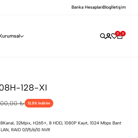
Banka Hesapları
Blog
İletişim
0
0
Kurumsal
08H-128-XI
000,00 ₺
12.5
% İndirim
Kanal, 32Mpix, H265+, 8 HDD, 1080P Kayıt, 1024 Mbps Bant
 LAN, RAID 0/1/5/6/10 NVR