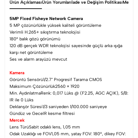
Ürün Açıklaması
Ürün Yorumları
İade ve Değişim Politikası
Mesafel
5MP Fixed Fisheye Network Camera
5 MP çözünürlükle yüksek kaliteli görüntüleme
Verimli H.265+ sıkıştırma teknolojisi
180° balık gözü görünümü
120 dB gerçek WDR teknolojisi sayesinde güçlü arka ışığa
karşı net görüntüleme
Ses ve alarm arayüzü mevcut
Kamera
Görüntü Sensörü1/2.7" Progresif Tarama CMOS
Maksimum Çözünürlük2560 × 1920
Min. AydınlatmaRenk: 0,017 Lüks @ (F2.25, AGC AÇIK), S/B:
IR ile 0 Lüks
Deklanşör Süresi1/3 saniyeden 1/100.000 saniyeye
Gündüz ve GeceIR kesme filtresi
Mercek
Lens TürüSabit odaklı lens, 1,05 mm
Odak Uzaklığı ve FOV1,05 mm, yatay FOV: 180°, dikey FOV: