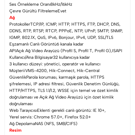
Ses Örnekleme Oranı8kHz/16kHz
Çevre Gürültü FiltrelemeEvet
Ağ
ProtokollerTCP/IP, ICMP, HTTP, HTTPS, FTP, DHCP, DNS,
DDNS, RTP, RTSP, RTCP, PPPoE, NTP, UPnP, SMTP, SNMP,
IGMP, 802.1X, QoS, IPv6, Bonjour, IPv4, UDP, SSL/TLS
Eşzamanlı Canlı Görüntü6 kanala kadar
APIAçık Ağ Video Arayüzü (Profil S, Profil T, Profil G),ISAPI
Kullanıcı/Ana Bilgisayar32 kullanıcıya kadar
3 kullanıcı düzeyi: yönetici, operatör ve kullanıcı
MüşteriiVMS-4200, Hik-Connect, Hik-Central
GüvenlikParola koruması, karmaşık parola, HTTPS
şifrelemesi, IP adresi filtresi, Güvenlik Denetim Günlüğü,
HTTP/HTTPS, TLS 1.1/1.2, WSSE için temel ve özet kimlik
doğrulaması ve Açık Ağ Video Arayüzü için özet kimlik
doğrulaması
Web TarayıcısıEklenti gerekli canlı görüntü: IE 10+,
Yerel servis: Chrome 57.0+, Firefox 52.0+
Ağ DepolamaNAS (NFS, SMB/CIFS)
Resim