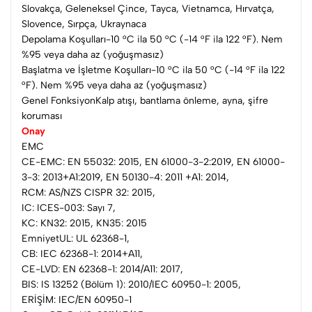
Slovakça, Geleneksel Çince, Tayca, Vietnamca, Hırvatça,
Slovence, Sırpça, Ukraynaca
Depolama Koşulları-10 °C ila 50 °C (-14 °F ila 122 °F). Nem
%95 veya daha az (yoğuşmasız)
Başlatma ve İşletme Koşulları-10 °C ila 50 °C (-14 °F ila 122
°F). Nem %95 veya daha az (yoğuşmasız)
Genel FonksiyonKalp atışı, bantlama önleme, ayna, şifre
koruması
Onay
EMC
CE-EMC: EN 55032: 2015, EN 61000-3-2:2019, EN 61000-
3-3: 2013+A1:2019, EN 50130-4: 2011 +A1: 2014,
RCM: AS/NZS CISPR 32: 2015,
IC: ICES-003: Sayı 7,
KC: KN32: 2015, KN35: 2015
EmniyetUL: UL 62368-1,
CB: IEC 62368-1: 2014+A11,
CE-LVD: EN 62368-1: 2014/A11: 2017,
BIS: IS 13252 (Bölüm 1): 2010/IEC 60950-1: 2005,
ERİŞİM: IEC/EN 60950-1