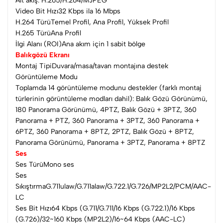
Alt akış: H.265/H.264/MJPEG
Video Bit Hızı32 Kbps ila 16 Mbps
H.264 TürüTemel Profil, Ana Profil, Yüksek Profil
H.265 TürüAna Profil
İlgi Alanı (ROI)Ana akım için 1 sabit bölge
Balıkgözü Ekranı
Montaj TipiDuvara/masa/tavan montajına destek
Görüntüleme Modu
Toplamda 14 görüntüleme modunu destekler (farklı montaj
türlerinin görüntüleme modları dahil): Balık Gözü Görünümü,
180 Panorama Görünümü, 4PTZ, Balık Gözü + 3PTZ, 360
Panorama + PTZ, 360 Panorama + 3PTZ, 360 Panorama +
6PTZ, 360 Panorama + 8PTZ, 2PTZ, Balık Gözü + 8PTZ,
Panorama Görünümü, Panorama + 3PTZ, Panorama + 8PTZ
Ses
Ses TürüMono ses
Ses
SıkıştırmaG.711ulaw/G.711alaw/G.722.1/G.726/MP2L2/PCM/AAC-
LC
Ses Bit Hızı64 Kbps (G.711/G.711/16 Kbps (G.722.1)/16 Kbps
(G.726)/32~160 Kbps (MP2L2)/16~64 Kbps (AAC-LC)