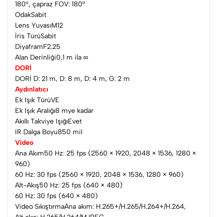
180°, çapraz FOV: 180°
OdakSabit
Lens YuvasıM12
İris TürüSabit
DiyaframF2.25
Alan Derinliği0,1 m ila ∞
DORİ
DORİ D: 21 m, D: 8 m, D: 4 m, G: 2 m
Aydınlatıcı
Ek Işık TürüVE
Ek Işık Aralığı8 mye kadar
Akıllı Takviye IşığıEvet
IR Dalga Boyu850 mil
Video
Ana Akım50 Hz: 25 fps (2560 × 1920, 2048 × 1536, 1280 ×
960)
60 Hz: 30 fps (2560 × 1920, 2048 × 1536, 1280 × 960)
Alt-Akış50 Hz: 25 fps (640 × 480)
60 Hz: 30 fps (640 × 480)
Video SıkıştırmaAna akım: H.265+/H.265/H.264+/H.264,