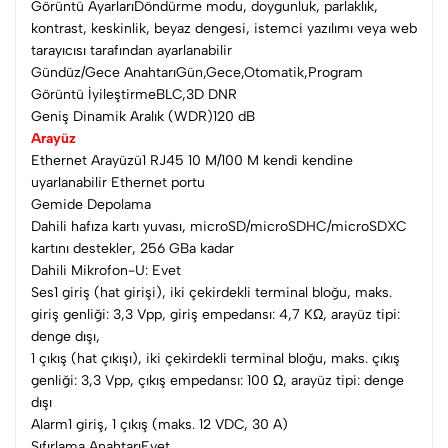
Görüntü AyarlarıDöndürme modu, doygunluk, parlaklık,
kontrast, keskinlik, beyaz dengesi, istemci yazılımı veya web
tarayıcısı tarafından ayarlanabilir
Gündüz/Gece AnahtarıGün,Gece,Otomatik,Program
Görüntü İyileştirmeBLC,3D DNR
Geniş Dinamik Aralık (WDR)120 dB
Arayüz
Ethernet Arayüzü1 RJ45 10 M/100 M kendi kendine
uyarlanabilir Ethernet portu
Gemide Depolama
Dahili hafıza kartı yuvası, microSD/microSDHC/microSDXC
kartını destekler, 256 GBa kadar
Dahili Mikrofon-U: Evet
Ses1 giriş (hat girişi), iki çekirdekli terminal bloğu, maks.
giriş genliği: 3,3 Vpp, giriş empedansı: 4,7 KΩ, arayüz tipi:
denge dışı,
1 çıkış (hat çıkışı), iki çekirdekli terminal bloğu, maks. çıkış
genliği: 3,3 Vpp, çıkış empedansı: 100 Ω, arayüz tipi: denge
dışı
Alarm1 giriş, 1 çıkış (maks. 12 VDC, 30 A)
Sıfırlama AnahtarıEvet