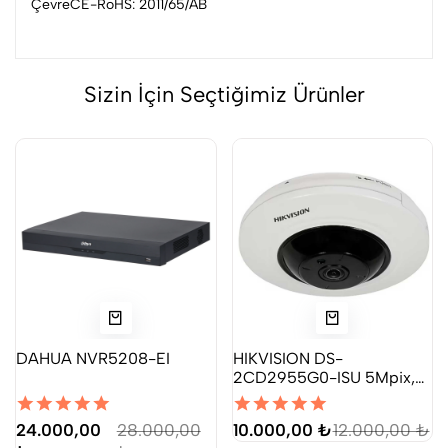
ÇevreCE-RoHS: 2011/65/AB
Sizin İçin Seçtiğimiz Ürünler
DAHUA NVR5208-EI
HIKVISION DS-
2CD2955G0-ISU 5Mpix,
1,05mm Lens H265+, 8Mt
24.000,00
28.000,00
10.000,00 ₺
12.000,00 ₺