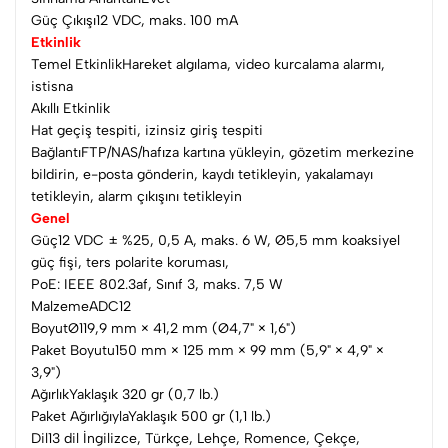
Güç Çıkışı12 VDC, maks. 100 mA
Etkinlik
Temel EtkinlikHareket algılama, video kurcalama alarmı,
istisna
Akıllı Etkinlik
Hat geçiş tespiti, izinsiz giriş tespiti
BağlantıFTP/NAS/hafıza kartına yükleyin, gözetim merkezine
bildirin, e-posta gönderin, kaydı tetikleyin, yakalamayı
tetikleyin, alarm çıkışını tetikleyin
Genel
Güç12 VDC ± %25, 0,5 A, maks. 6 W, Ø5,5 mm koaksiyel
güç fişi, ters polarite koruması,
PoE: IEEE 802.3af, Sınıf 3, maks. 7,5 W
MalzemeADC12
BoyutØ119,9 mm × 41,2 mm (Ø4,7" × 1,6")
Paket Boyutu150 mm × 125 mm × 99 mm (5,9" × 4,9" ×
3,9")
AğırlıkYaklaşık 320 gr (0,7 lb.)
Paket AğırlığıylaYaklaşık 500 gr (1,1 lb.)
Dil13 dil İngilizce, Türkçe, Lehçe, Romence, Çekçe,